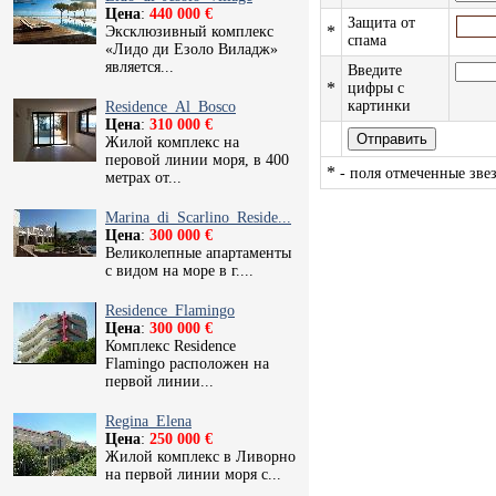
Цена
:
440 000 €
Защита от
*
Эксклюзивный комплекс
спама
«Лидо ди Езоло Виладж»
является...
Введите
*
цифры с
картинки
Residence_Al_Bosco
Цена
:
310 000 €
Жилой комплекс на
перовой линии моря, в 400
*
- поля отмеченные звез
метрах от...
Marina_di_Scarlino_Reside...
Цена
:
300 000 €
Великолепные апартаменты
с видом на море в г....
Residence_Flamingo
Цена
:
300 000 €
Комплекс Residence
Flamingo расположен на
первой линии...
Regina_Elena
Цена
:
250 000 €
Жилой комплекс в Ливорно
на первой линии моря с...