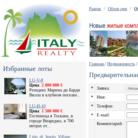
Рынок
/
Обзор цен
/
О
Главная
/
Недвижимость
Избранные лоты
Предварительная
LU-V-8
Цена
:
2 000 000 €
*
Заявка:
Резиденс Марина ди Барди
Вилла в клубном поселке...
*
Имя:
*
LU-H-10
Телефон:
Цена
:
1 500 000 €
*
E-mail:
Гостиница в Тоскане, в
городе Виареджо, в 700
Комментарий:
метрах от...
Lido_di_Jesolo_Village