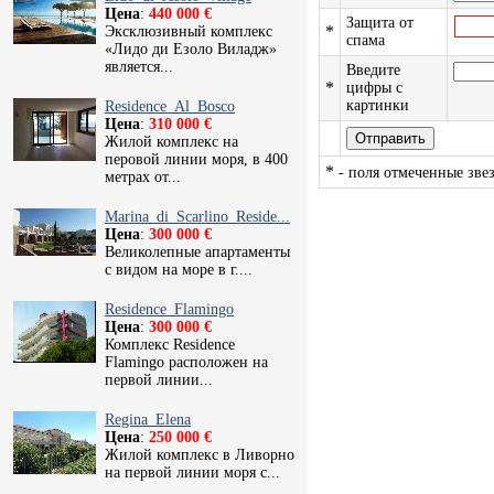
Цена
:
440 000 €
Защита от
*
Эксклюзивный комплекс
спама
«Лидо ди Езоло Виладж»
является...
Введите
*
цифры с
картинки
Residence_Al_Bosco
Цена
:
310 000 €
Жилой комплекс на
перовой линии моря, в 400
*
- поля отмеченные звез
метрах от...
Marina_di_Scarlino_Reside...
Цена
:
300 000 €
Великолепные апартаменты
с видом на море в г....
Residence_Flamingo
Цена
:
300 000 €
Комплекс Residence
Flamingo расположен на
первой линии...
Regina_Elena
Цена
:
250 000 €
Жилой комплекс в Ливорно
на первой линии моря с...