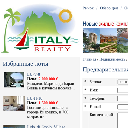
Рынок
/
Обзор цен
/
О
Главная
/
Недвижимость
Избранные лоты
Предварительная
LU-V-8
Цена
:
2 000 000 €
*
Заявка:
Резиденс Марина ди Барди
Вилла в клубном поселке...
*
Имя:
*
LU-H-10
Телефон:
Цена
:
1 500 000 €
*
E-mail:
Гостиница в Тоскане, в
городе Виареджо, в 700
Комментарий:
метрах от...
Lido_di_Jesolo_Village