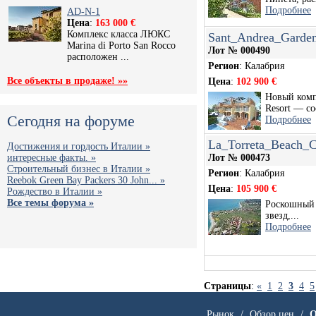
Подробнее
AD-N-1
Цена
:
163 000 €
Комплекс класса ЛЮКС
Sant_Andrea_Garde
Marina di Porto San Rocco
Лот № 000490
расположен ...
Регион
: Калабрия
Все объекты в продаже! »»
Цена
:
102 900 €
Новый комп
Resort — со
Сегодня на форуме
Подробнее
La_Torreta_Beach_C
Достижения и гордость Италии »
интересные факты. »
Лот № 000473
Строительный бизнес в Италии »
Регион
: Калабрия
Reebok Green Bay Packers 30 John... »
Цена
:
105 900 €
Рождество в Италии »
Все темы форума »
Роскошный 
звезд,...
Подробнее
Страницы
:
«
1
2
3
4
5
Рынок
/
Обзор цен
/
О