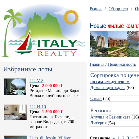
Рынок
/
Обзор цен
/
О
Главная
/
Недвижимость
Избранные лоты
Сортировка по цен
LU-V-8
по самым дешевым
Цена
:
2 000 000 €
Дома и таун-хаусы
(65)
Резиденс Марина ди Барди
Вилла в клубном поселке...
Отели
(25)
LU-H-10
Регионы
Цена
:
1 500 000 €
Гостиница в Тоскане, в
Апулия и Базиликата
(16)
городе Виареджо, в 700
Лигурия
(54)
метрах от...
Lido_di_Jesolo_Village
Страницы
:
«
1
2
3
4
5