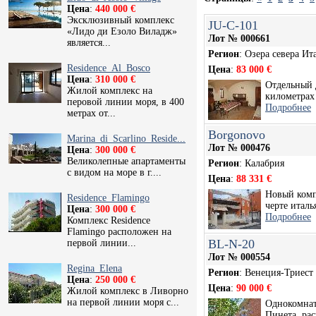
Цена
:
440 000 €
Эксклюзивный комплекс
JU-C-101
«Лидо ди Езоло Виладж»
Лот № 000661
является...
Регион
: Озера севера Ит
Residence_Al_Bosco
Цена
:
83 000 €
Цена
:
310 000 €
Отдельный 
Жилой комплекс на
километрах 
перовой линии моря, в 400
Подробнее
метрах от...
Borgonovo
Marina_di_Scarlino_Reside...
Лот № 000476
Цена
:
300 000 €
Великолепные апартаменты
Регион
: Калабрия
с видом на море в г....
Цена
:
88 331 €
Новый комп
Residence_Flamingo
черте италь
Цена
:
300 000 €
Подробнее
Комплекс Residence
Flamingo расположен на
BL-N-20
первой линии...
Лот № 000554
Regina_Elena
Регион
: Венеция-Триест
Цена
:
250 000 €
Цена
:
90 000 €
Жилой комплекс в Ливорно
на первой линии моря с...
Однокомнат
Пинета, ра